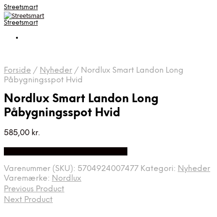
Streetsmart
Streetsmart
Forside
/
Nyheder
/
Nordlux Smart Landon Long
Påbygningsspot Hvid
Nordlux Smart Landon Long
Påbygningsspot Hvid
585,00
kr.
Bedste Pris Fundet på Price Index
Varenummer (SKU):
5704924007477
Kategori:
Nyheder
Varemærke:
Nordlux
Previous Product
Next Product