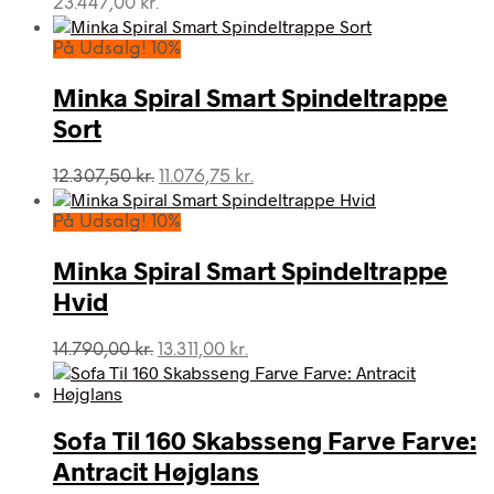
23.447,00
kr.
På Udsalg! 10%
Minka Spiral Smart Spindeltrappe
Sort
Den
Den
12.307,50
kr.
11.076,75
kr.
oprindelige
aktuelle
pris
pris
På Udsalg! 10%
var:
er:
12.307,50 kr..
11.076,75 kr..
Minka Spiral Smart Spindeltrappe
Hvid
Den
Den
14.790,00
kr.
13.311,00
kr.
oprindelige
aktuelle
pris
pris
var:
er:
Sofa Til 160 Skabsseng Farve Farve:
14.790,00 kr..
13.311,00 kr..
Antracit Højglans