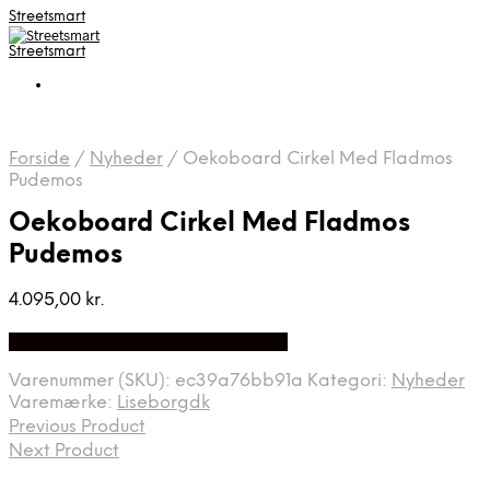
Streetsmart
Streetsmart
Forside
/
Nyheder
/
Oekoboard Cirkel Med Fladmos
Pudemos
Oekoboard Cirkel Med Fladmos
Pudemos
4.095,00
kr.
Bedste Pris Fundet på Price Index
Varenummer (SKU):
ec39a76bb91a
Kategori:
Nyheder
Varemærke:
Liseborgdk
Previous Product
Next Product