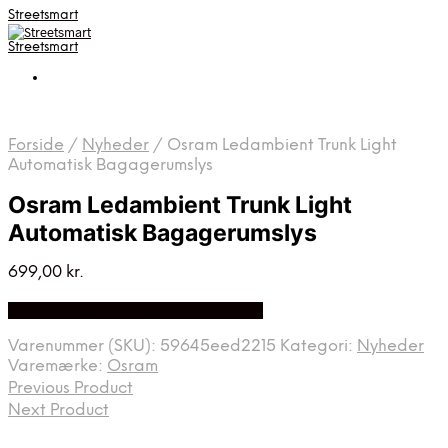
Streetsmart
Streetsmart
Forside
/
Nyheder
/
Osram Ledambient Trunk Light
Automatisk Bagagerumslys
Osram Ledambient Trunk Light
Automatisk Bagagerumslys
699,00
kr.
Bedste Pris Fundet på Price Index
Varenummer (SKU):
59645eed2215
Kategori:
Nyheder
Varemærke:
Osram
Previous Product
Next Product