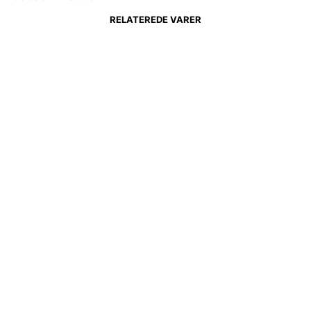
RELATEREDE VARER
5.699,00
kr.
6.369,00
kr.