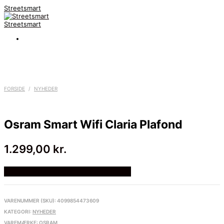
Streetsmart
Streetsmart
FORSIDE
/
NYHEDER
Osram Smart Wifi Claria Plafond
1.299,00
kr.
Bedste Pris Fundet på Price Index
VARENUMMER (SKU):
4099854473609
KATEGORI:
NYHEDER
VAREMÆRKE:
OSRAM