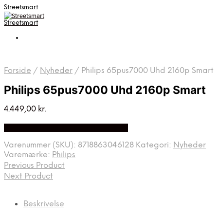
Streetsmart
Streetsmart
Forside
/
Nyheder
/
Philips 65pus7000 Uhd 2160p Smart
Philips 65pus7000 Uhd 2160p Smart
4.449,00
kr.
Bedste Pris Fundet på Price Index
Varenummer (SKU):
8718863046128
Kategori:
Nyheder
Varemærke:
Philips
Previous Product
Next Product
Beskrivelse