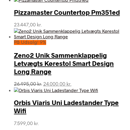
Pizzamaster Countertop Pm351ed
23.447,00
kr.
På Udsalg! 9%
Zeno2 Unik Sammenklappelig
Letvægts Kørestol Smart Design
Long Range
Den
Den
26.495,00
kr.
24.000,00
kr.
oprindelige
aktuelle
pris
pris
var:
er:
Orbis Viaris Uni Ladestander Type
26.495,00 kr..
24.000,00 kr..
Wifi
7.599,00
kr.