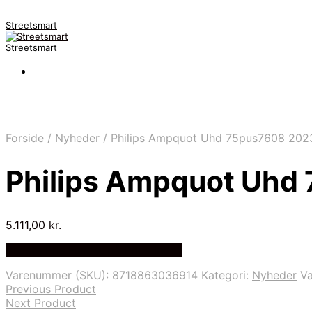
Streetsmart
Streetsmart
Forside
/
Nyheder
/
Philips Ampquot Uhd 75pus7608 202
Philips Ampquot Uhd
5.111,00
kr.
Bedste Pris Fundet på Price Index
Varenummer (SKU):
8718863036914
Kategori:
Nyheder
V
Previous Product
Next Product