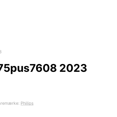
3
 75pus7608 2023
aremærke:
Philips