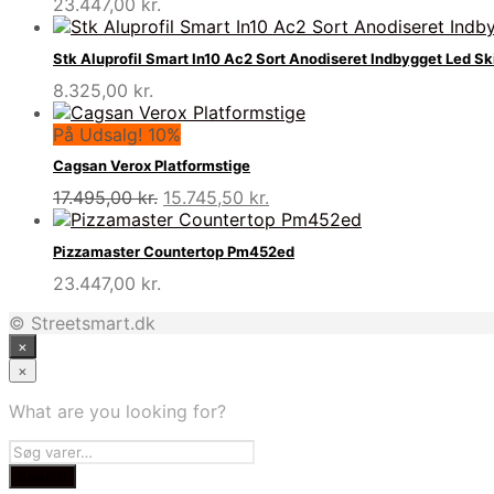
23.447,00
kr.
Stk Aluprofil Smart In10 Ac2 Sort Anodiseret Indbygget Led S
8.325,00
kr.
På Udsalg! 10%
Cagsan Verox Platformstige
Den
Den
17.495,00
kr.
15.745,50
kr.
oprindelige
aktuelle
pris
pris
Pizzamaster Countertop Pm452ed
var:
er:
23.447,00
kr.
17.495,00 kr..
15.745,50 kr..
© Streetsmart.dk
×
×
What are you looking for?