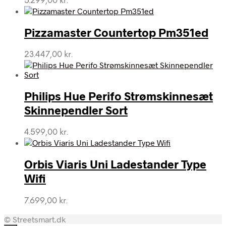
5.299,00
kr.
Pizzamaster Countertop Pm351ed
23.447,00
kr.
Philips Hue Perifo Strømskinnesæt
Skinnependler Sort
4.599,00
kr.
Orbis Viaris Uni Ladestander Type
Wifi
7.699,00
kr.
© Streetsmart.dk