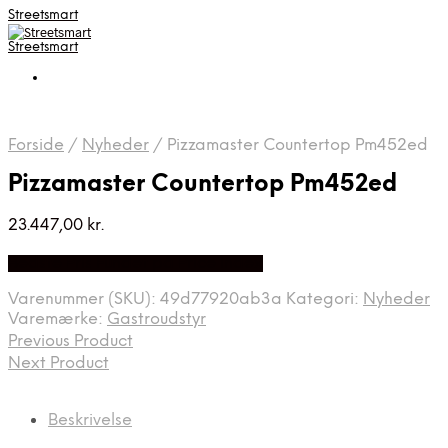
Streetsmart
Streetsmart
Forside
/
Nyheder
/
Pizzamaster Countertop Pm452ed
Pizzamaster Countertop Pm452ed
23.447,00
kr.
Bedste Pris Fundet på Price Index
Varenummer (SKU):
49d77920ab3a
Kategori:
Nyheder
Varemærke:
Gastroudstyr
Previous Product
Next Product
Beskrivelse