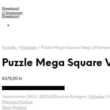
Streetsmart
Streetsmart
Forside
/
Nyheder
/
Puzzle Mega Square Væg Loftlampe
Puzzle Mega Square 
8.375,00
kr.
Bedste Pris Fundet på Price Index
Varenummer (SKU):
8200d23bcdce
Kategori:
Nyheder
V
Previous Product
Next Product