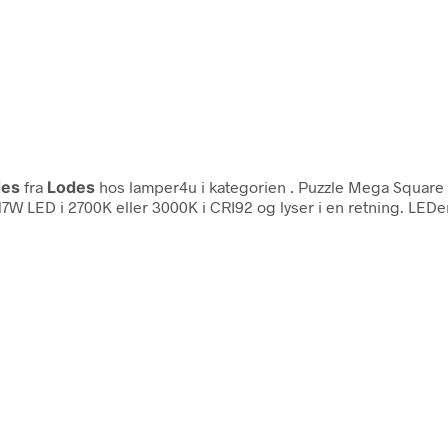
des
fra
Lodes
hos lamper4u i kategorien
. Puzzle Mega Square
 x 17W LED i 2700K eller 3000K i CRI92 og lyser i en retning. 