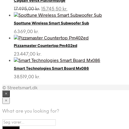
Cagsan Verox Platformstige
Den
Den
17.495,00
kr.
15.745,50
kr.
oprindelige
aktuelle
pris
pris
Spottune Wireless Smart Subwoofer Sub
var:
er:
17.495,00 kr..
15.745,50 kr..
6.369,00
kr.
Pizzamaster Countertop Pm402ed
23.447,00
kr.
Smart Technologies Smart Board Mx086
38.519,00
kr.
© Streetsmart.dk
×
×
What are you looking for?