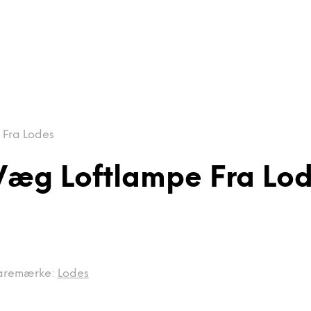
 Fra Lodes
Væg Loftlampe Fra Lo
aremærke:
Lodes