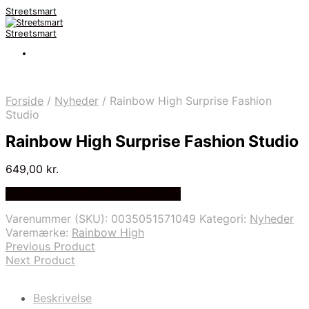
Streetsmart
Streetsmart
Forside
/
Nyheder
/
Rainbow High Surprise Fashion
Studio
Rainbow High Surprise Fashion Studio
649,00
kr.
Bedste Pris Fundet på Price Index
Varenummer (SKU):
0035051571049
Kategori:
Nyheder
Varemærke:
Rainbow High
Previous Product
Next Product
Beskrivelse