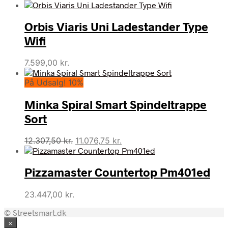
Orbis Viaris Uni Ladestander Type
Wifi
7.599,00
kr.
På Udsalg! 10%
Minka Spiral Smart Spindeltrappe
Sort
Den
Den
12.307,50
kr.
11.076,75
kr.
oprindelige
aktuelle
pris
pris
Pizzamaster Countertop Pm401ed
var:
er:
12.307,50 kr..
11.076,75 kr..
23.447,00
kr.
© Streetsmart.dk
×