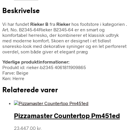
Beskrivelse
Vi har fundet
Rieker B
fra
Rieker
hos footstore i kategorien
.
Art. No. B2345-64Rieker B2345-64 er en smart og
komfortabel herresko, der kombinerer et klassisk udtryk
med moderne komfort. Skoen er designet i et tidløst
snøresko-look med dekorative syninger og en let perforeret
overdel, som både giver et elegant præg
Yderlige produktinformationer:
Produkt id: rieker-b2345 4061811909865
Farve: Beige
Køn: Herre
Relaterede varer
Pizzamaster Countertop Pm451ed
23.447,00
kr.