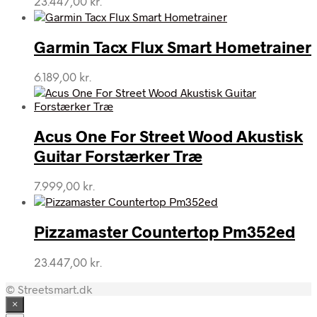
23.447,00
kr.
Garmin Tacx Flux Smart Hometrainer
6.189,00
kr.
Acus One For Street Wood Akustisk
Guitar Forstærker Træ
7.999,00
kr.
Pizzamaster Countertop Pm352ed
23.447,00
kr.
© Streetsmart.dk
×