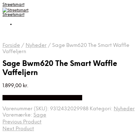
Streetsmart
Streetsmart
Forside
/
Nyheder
/
Sage Bwm620 The Smart Waffle
Vaffeljern
Sage Bwm620 The Smart Waffle
Vaffeljern
1.899,00
kr.
Bedste Pris Fundet på Price Index
Varenummer (SKU):
9312432029988
Kategori:
Nyheder
Varemærke:
Sage
Previous Product
Next Product