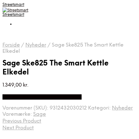
Streetsmart
Streetsmart
Forside
/
Nyheder
/
Sage Ske825 The Smart Kettle
Elkedel
Sage Ske825 The Smart Kettle
Elkedel
1.349,00
kr.
Bedste Pris Fundet på Price Index
Varenummer (SKU):
9312432030212
Kategori:
Nyheder
Varemærke:
Sage
Previous Product
Next Product