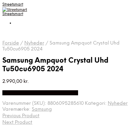
Streetsmart
Streetsmart
Forside
/
Nyheder
/
Samsung Ampquot Crystal Uhd
Tu50cu6905 2024
Samsung Ampquot Crystal Uhd
Tu50cu6905 2024
2.990,00
kr.
Bedste Pris Fundet på Price Index
Varenummer (SKU):
8806095285610
Kategori:
Nyheder
Varemærke:
Samsung
Previous Product
Next Product