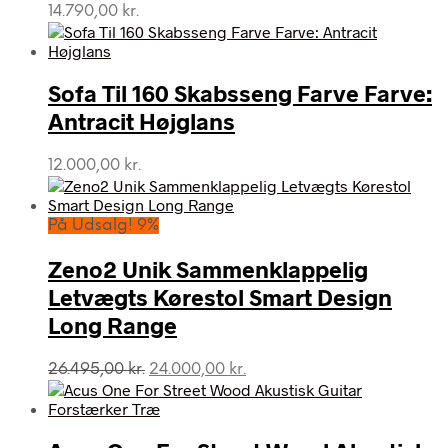
14.790,00
kr.
Sofa Til 160 Skabsseng Farve Farve:
Antracit Højglans
12.000,00
kr.
På Udsalg! 9%
Zeno2 Unik Sammenklappelig
Letvægts Kørestol Smart Design
Long Range
Den
Den
26.495,00
kr.
24.000,00
kr.
oprindelige
aktuelle
pris
pris
var:
er:
26.495,00 kr..
24.000,00 kr..