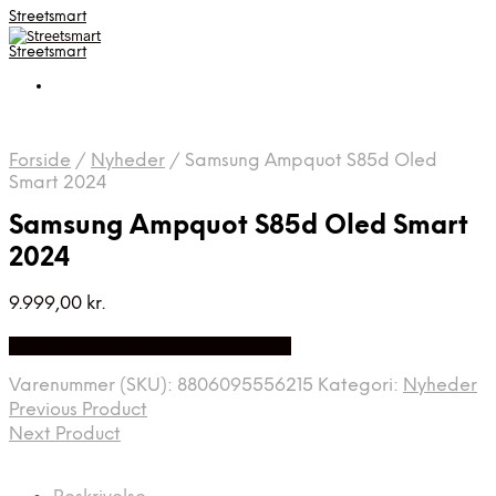
Streetsmart
Streetsmart
Forside
/
Nyheder
/
Samsung Ampquot S85d Oled
Smart 2024
Samsung Ampquot S85d Oled Smart
2024
9.999,00
kr.
Bedste Pris Fundet på Price Index
Varenummer (SKU):
8806095556215
Kategori:
Nyheder
Previous Product
Next Product