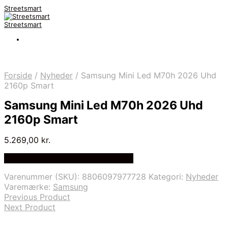
Streetsmart
Streetsmart
Forside
/
Nyheder
/
Samsung Mini Led M70h 2026 Uhd
2160p Smart
Samsung Mini Led M70h 2026 Uhd
2160p Smart
5.269,00
kr.
Bedste Pris Fundet på Price Index
Varenummer (SKU):
8806097977728
Kategori:
Nyheder
Varemærke:
Samsung
Previous Product
Next Product