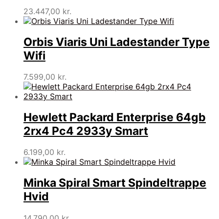
23.447,00
kr.
Orbis Viaris Uni Ladestander Type
Wifi
7.599,00
kr.
Hewlett Packard Enterprise 64gb
2rx4 Pc4 2933y Smart
6.199,00
kr.
Minka Spiral Smart Spindeltrappe
Hvid
14.790,00
kr.