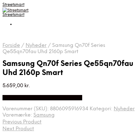
Streetsmart
Streetsmart
Forside
/
Nyheder
/
Samsung Qn70f Series
Qe55qn70fau Uhd 2160p Smart
Samsung Qn70f Series Qe55qn70fau
Uhd 2160p Smart
5.659,00
kr.
Bedste Pris Fundet på Price Index
Varenummer (SKU):
8806095916934
Kategori:
Nyheder
Varemærke:
Samsung
Previous Product
Next Product