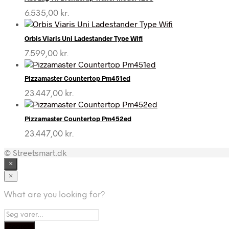
6.535,00
kr.
Orbis Viaris Uni Ladestander Type Wifi
7.599,00
kr.
Pizzamaster Countertop Pm451ed
23.447,00
kr.
Pizzamaster Countertop Pm452ed
23.447,00
kr.
© Streetsmart.dk
×
×
What are you looking for?