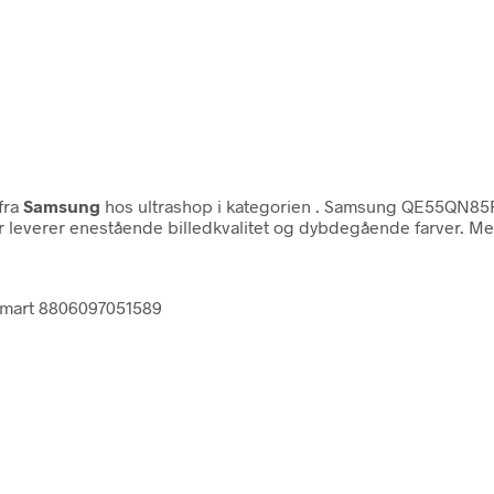
fra
Samsung
hos ultrashop i kategorien
. Samsung QE55QN85FA
verer enestående billedkvalitet og dybdegående farver. Med
smart 8806097051589