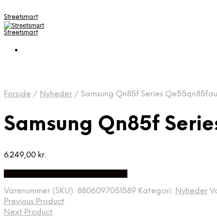
Streetsmart
Streetsmart
Forside
/
Nyheder
/
Samsung Qn85f Series Qe55qn85fau
Samsung Qn85f Serie
6.249,00
kr.
Bedste Pris Fundet på Price Index
Varenummer (SKU):
8806097051589
Kategori:
Nyheder
V
Previous Product
Next Product