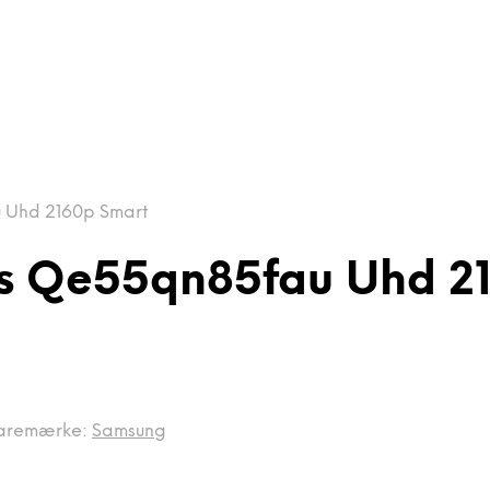
 Uhd 2160p Smart
s Qe55qn85fau Uhd 2
aremærke:
Samsung