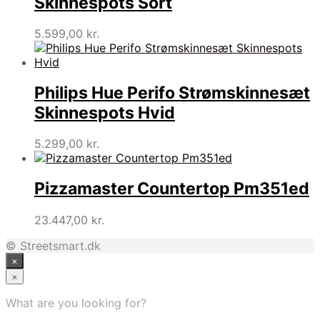
Skinnespots Sort
5.599,00
kr.
Philips Hue Perifo Strømskinnesæt
Skinnespots Hvid
5.299,00
kr.
Pizzamaster Countertop Pm351ed
23.447,00
kr.
© Streetsmart.dk
×
×
What are you looking for?