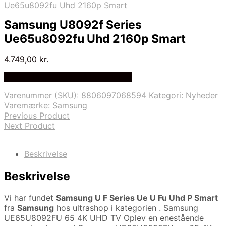
Ue65u8092fu Uhd 2160p Smart
Samsung U8092f Series
Ue65u8092fu Uhd 2160p Smart
4.749,00
kr.
Bedste Pris Fundet på Price Index
Varenummer (SKU):
8806097068594
Kategori:
Nyheder
Varemærke:
Samsung
Previous Product
Next Product
Beskrivelse
Beskrivelse
Vi har fundet
Samsung U F Series Ue U Fu Uhd P Smart
fra
Samsung
hos ultrashop i kategorien
. Samsung
UE65U8092FU 65 4K UHD TV Oplev en enestående