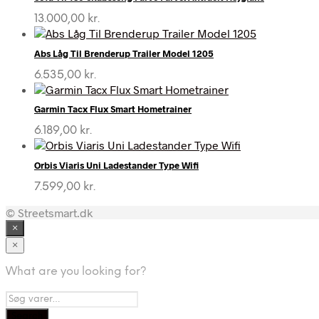
13.000,00
kr.
Abs Låg Til Brenderup Trailer Model 1205
6.535,00
kr.
Garmin Tacx Flux Smart Hometrainer
6.189,00
kr.
Orbis Viaris Uni Ladestander Type Wifi
7.599,00
kr.
© Streetsmart.dk
×
×
What are you looking for?