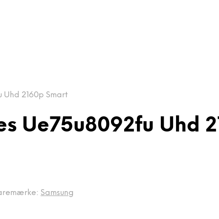
u Uhd 2160p Smart
es Ue75u8092fu Uhd 2
aremærke:
Samsung