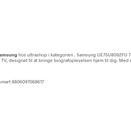
amsung
hos ultrashop i kategorien
. Samsung UE75U8092FU 75
esignet til at bringe biografoplevelsen hjem til dig. Med e
-smart 8806097068617