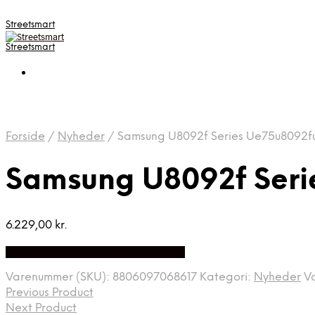
Streetsmart
Streetsmart
Forside
/
Nyheder
/
Samsung U8092f Series Ue75u8092f
Samsung U8092f Seri
6.229,00
kr.
Bedste Pris Fundet på Price Index
Varenummer (SKU):
8806097068617
Kategori:
Nyheder
V
Previous Product
Next Product