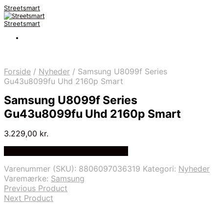
Streetsmart
Streetsmart
Forside
/
Nyheder
/
Samsung U8099f Series
Gu43u8099fu Uhd 2160p Smart
Samsung U8099f Series
Gu43u8099fu Uhd 2160p Smart
3.229,00
kr.
Bedste Pris Fundet på Price Index
Varenummer (SKU):
8806097036319
Kategori:
Nyheder
Varemærke:
Samsung
Previous Product
Next Product