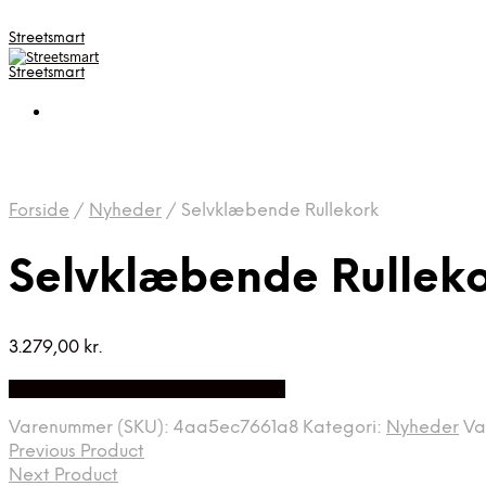
Streetsmart
Streetsmart
Forside
/
Nyheder
/
Selvklæbende Rullekork
Selvklæbende Rullek
3.279,00
kr.
Bedste Pris Fundet på Price Index
Varenummer (SKU):
4aa5ec7661a8
Kategori:
Nyheder
Va
Previous Product
Next Product