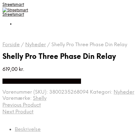
Streetsmart
Streetsmart
Forside
/
Nyheder
/
Shelly Pro Three Phase Din Relay
Shelly Pro Three Phase Din Relay
619,00
kr.
Bedste Pris Fundet på Price Index
Varenummer (SKU):
3800235268094
Kategori:
Nyheder
Varemærke:
Shelly
Previous Product
Next Product
Beskrivelse