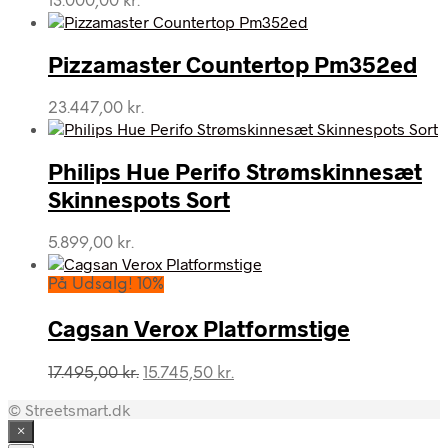
13.000,00
kr.
Pizzamaster Countertop Pm352ed
23.447,00
kr.
Philips Hue Perifo Strømskinnesæt
Skinnespots Sort
5.899,00
kr.
På Udsalg! 10%
Cagsan Verox Platformstige
Den
Den
17.495,00
kr.
15.745,50
kr.
oprindelige
aktuelle
© Streetsmart.dk
pris
pris
var:
er:
×