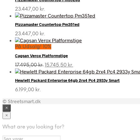
23.447,00
kr.
Pizzamaster Countertop Pm351ed
23.447,00
kr.
På Udsalg! 10%
Cagsan Verox Platformstige
Den
Den
17.495,00
kr.
15.745,50
kr.
oprindelige
aktuelle
pris
pris
Hewlett Packard Enterprise 64gb 2rx4 Pc4 2933y Smart
var:
er:
17.495,00 kr..
15.745,50 kr..
6.199,00
kr.
© Streetsmart.dk
×
×
What are you looking for?