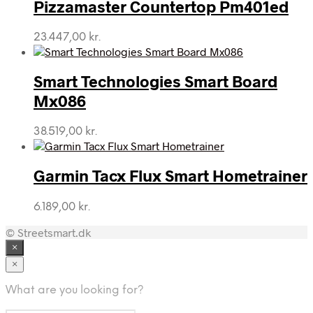
Pizzamaster Countertop Pm401ed
23.447,00
kr.
Smart Technologies Smart Board
Mx086
38.519,00
kr.
Garmin Tacx Flux Smart Hometrainer
6.189,00
kr.
© Streetsmart.dk
×
×
What are you looking for?