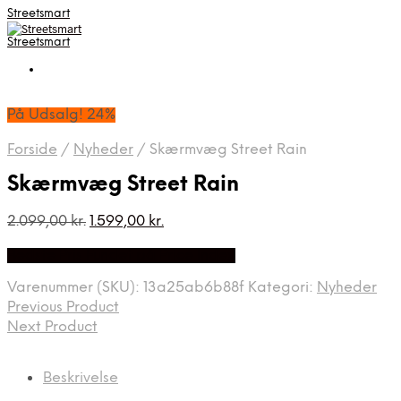
Streetsmart
Streetsmart
På Udsalg! 24%
Forside
/
Nyheder
/
Skærmvæg Street Rain
Skærmvæg Street Rain
Den
Den
2.099,00
kr.
1.599,00
kr.
oprindelige
aktuelle
Bedste Pris Fundet på Price Index
pris
pris
var:
er:
Varenummer (SKU):
13a25ab6b88f
Kategori:
Nyheder
2.099,00 kr..
1.599,00 kr..
Previous Product
Next Product
Beskrivelse