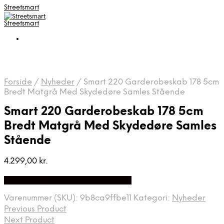
Streetsmart
Streetsmart
Forside
/
Nyheder
/
Smart 220 Garderobeskab 178 5cm
Bredt Matgrå Med Skydedøre Samles Stående
Smart 220 Garderobeskab 178 5cm
Bredt Matgrå Med Skydedøre Samles
Stående
4.299,00
kr.
Bedste Pris Fundet på Price Index
Varenummer (SKU):
9b8ca9ffbe11
Kategori:
Nyheder
Previous Product
Next Product