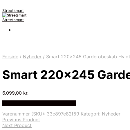
Streetsmart
Streetsmart
Forside
/
Nyheder
/
Smart 220×245 Garderobeskab Hvid
Smart 220×245 Garde
6.099,00
kr.
Bedste Pris Fundet på Price Index
Varenummer (SKU):
33c897e82f59
Kategori:
Nyheder
Previous Product
Next Product