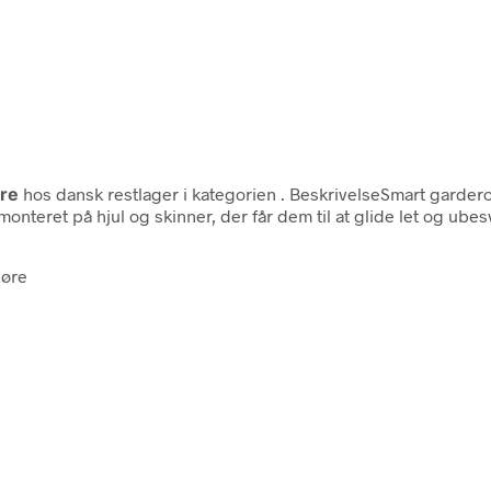
re
hos dansk restlager i kategorien
. BeskrivelseSmart garde
monteret på hjul og skinner, der får dem til at glide let og ub
døre