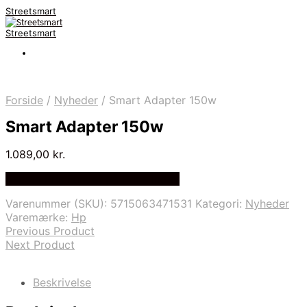
Streetsmart
Streetsmart
Forside
/
Nyheder
/
Smart Adapter 150w
Smart Adapter 150w
1.089,00
kr.
Bedste Pris Fundet på Price Index
Varenummer (SKU):
5715063471531
Kategori:
Nyheder
Varemærke:
Hp
Previous Product
Next Product
Beskrivelse