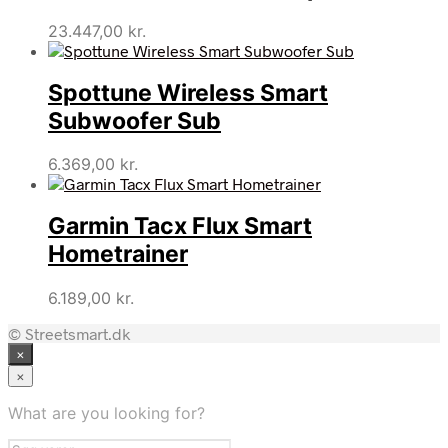
23.447,00
kr.
Spottune Wireless Smart
Subwoofer Sub
6.369,00
kr.
Garmin Tacx Flux Smart
Hometrainer
6.189,00
kr.
© Streetsmart.dk
×
×
What are you looking for?