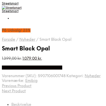
Streetsmart
Streetsmart
På Udsalg! 23%
Forside
/
Nyheder
/
Smart Black Opal
Smart Black Opal
Den
Den
1.399,00
kr.
1.079,00
kr.
oprindelige
aktuelle
Bedste Pris Fundet på Price Index
pris
pris
var:
er:
Varenummer (SKU):
5907106001748
Kategori:
Nyheder
1.399,00 kr..
1.079,00 kr..
Varemærke:
Emibig
Previous Product
Next Product
Beskrivelse