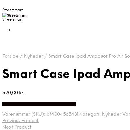
Streetsmart
Streetsmart
Forside
/
Nyheder
/
Smart Case Ipad Ampquot Pro Air So
Smart Case Ipad Ampq
590,00
kr.
Bedste Pris Fundet på Price Index
Varenummer (SKU):
bf40045c5481
Kategori:
Nyheder
Va
Previous Product
Next Product