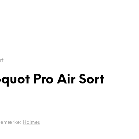
rt
uot Pro Air Sort
remærke:
Holmes