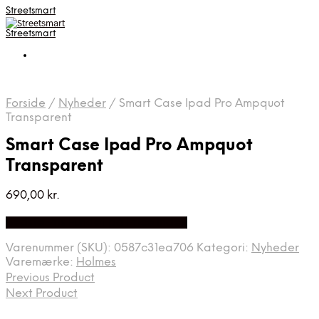
Streetsmart
Streetsmart
Forside
/
Nyheder
/
Smart Case Ipad Pro Ampquot
Transparent
Smart Case Ipad Pro Ampquot
Transparent
690,00
kr.
Bedste Pris Fundet på Price Index
Varenummer (SKU):
0587c31ea706
Kategori:
Nyheder
Varemærke:
Holmes
Previous Product
Next Product