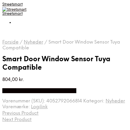
Streetsmart
Streetsmart
Forside
/
Nyheder
/
Smart Door Window Sensor Tuya
Compatible
Smart Door Window Sensor Tuya
Compatible
804,00
kr.
Bedste Pris Fundet på Price Index
Varenummer (SKU):
4052792066814
Kategori:
Nyheder
Varemærke:
Logilink
Previous Product
Next Product