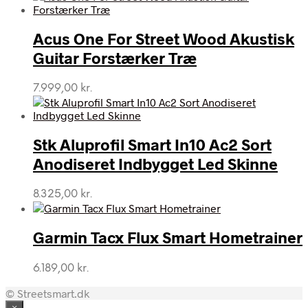
Acus One For Street Wood Akustisk
Guitar Forstærker Træ
7.999,00
kr.
Stk Aluprofil Smart In10 Ac2 Sort
Anodiseret Indbygget Led Skinne
8.325,00
kr.
Garmin Tacx Flux Smart Hometrainer
6.189,00
kr.
© Streetsmart.dk
×