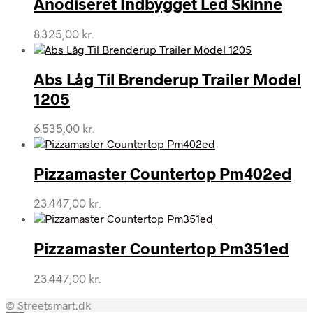
Anodiseret Indbygget Led Skinne
8.325,00
kr.
Abs Låg Til Brenderup Trailer Model
1205
6.535,00
kr.
Pizzamaster Countertop Pm402ed
23.447,00
kr.
Pizzamaster Countertop Pm351ed
23.447,00
kr.
© Streetsmart.dk