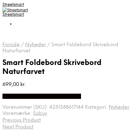
Streetsmart
Streetsmart
Forside
/
Nyheder
/
Smart Foldebord Skrivebord
Naturfarvet
Smart Foldebord Skrivebord
Naturfarvet
699,00
kr.
Bedste Pris Fundet på Price Index
Varenummer (SKU):
4251388617144
Kategori:
Nyheder
Varemærke:
Sobuy
Previous Product
Next Product