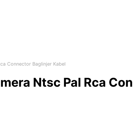
a Connector Baglinjer Kabel
era Ntsc Pal Rca Conn