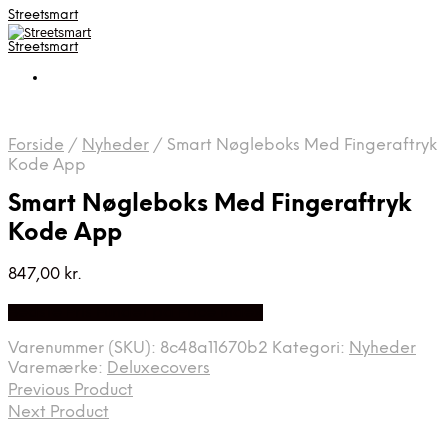
Streetsmart
Streetsmart
Forside
/
Nyheder
/
Smart Nøgleboks Med Fingeraftryk
Kode App
Smart Nøgleboks Med Fingeraftryk
Kode App
847,00
kr.
Bedste Pris Fundet på Price Index
Varenummer (SKU):
8c48a11670b2
Kategori:
Nyheder
Varemærke:
Deluxecovers
Previous Product
Next Product