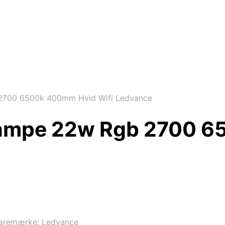
 2700 6500k 400mm Hvid Wifi Ledvance
tlampe 22w Rgb 2700 
aremærke:
Ledvance