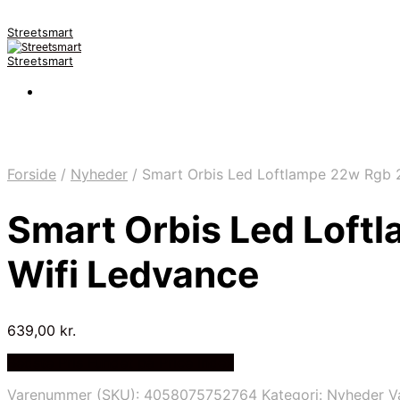
Streetsmart
Streetsmart
Forside
/
Nyheder
/
Smart Orbis Led Loftlampe 22w Rgb
Smart Orbis Led Lof
Wifi Ledvance
639,00
kr.
Bedste Pris Fundet på Price Index
Varenummer (SKU):
4058075752764
Kategori:
Nyheder
V