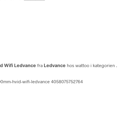
d Wifi Ledvance
fra
Ledvance
hos wattoo i kategorien
.
400mm-hvid-wifi-ledvance 4058075752764