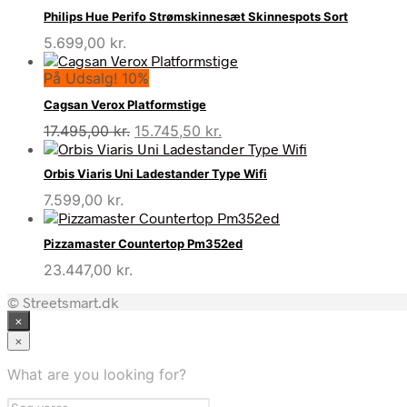
Philips Hue Perifo Strømskinnesæt Skinnespots Sort
5.699,00
kr.
På Udsalg! 10%
Cagsan Verox Platformstige
Den
Den
17.495,00
kr.
15.745,50
kr.
oprindelige
aktuelle
pris
pris
Orbis Viaris Uni Ladestander Type Wifi
var:
er:
7.599,00
kr.
17.495,00 kr..
15.745,50 kr..
Pizzamaster Countertop Pm352ed
23.447,00
kr.
© Streetsmart.dk
×
×
What are you looking for?