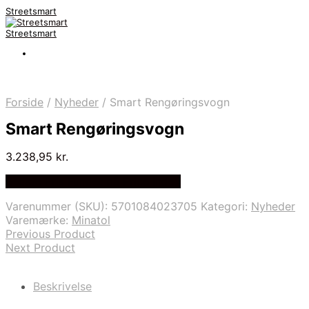
Streetsmart
Streetsmart
Forside
/
Nyheder
/
Smart Rengøringsvogn
Smart Rengøringsvogn
3.238,95
kr.
Bedste Pris Fundet på Price Index
Varenummer (SKU):
5701084023705
Kategori:
Nyheder
Varemærke:
Minatol
Previous Product
Next Product
Beskrivelse