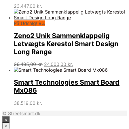
23.447,00
kr.
På Udsalg! 9%
Zeno2 Unik Sammenklappelig
Letvægts Kørestol Smart Design
Long Range
Den
Den
26.495,00
kr.
24.000,00
kr.
oprindelige
aktuelle
pris
pris
var:
er:
Smart Technologies Smart Board
26.495,00 kr..
24.000,00 kr..
Mx086
38.519,00
kr.
© Streetsmart.dk
×
×