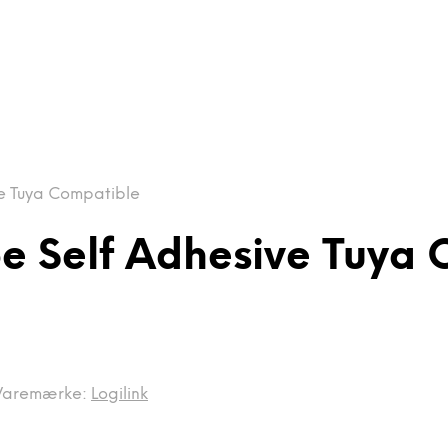
e Tuya Compatible
e Self Adhesive Tuya
Varemærke:
Logilink