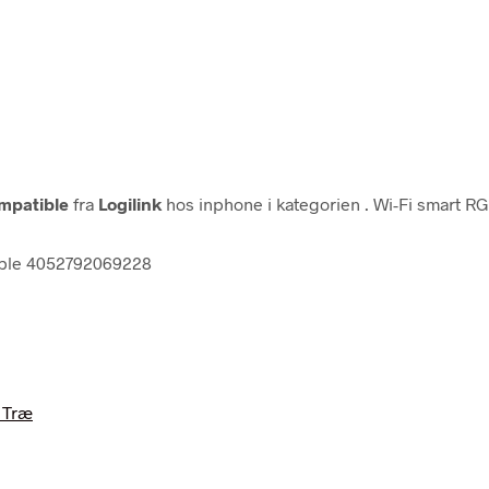
mpatible
fra
Logilink
hos inphone i kategorien
. Wi-Fi smart R
tible 4052792069228