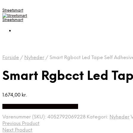
Streetsmart
Streetsmart
Forside
/
Nyheder
/
Smart Rgbcct Led Tape Self Adhesiv
Smart Rgbcct Led Tap
1.674,00
kr.
Bedste Pris Fundet på Price Index
Varenummer (SKU):
4052792069228
Kategori:
Nyheder
Previous Product
Next Product