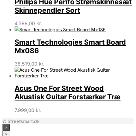
Philips Hue Perifo Strømskinnesæt
Skinnependler Sort
4.599,00
kr.
Smart Technologies Smart Board
Mx086
38.519,00
kr.
Acus One For Street Wood
Akustisk Guitar Forstærker Træ
7.999,00
kr.
© Streetsmart.dk
×
×