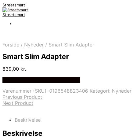
Streetsmart
Streetsmart
Forside
/
Nyheder
/
Smart Slim Adapter
Smart Slim Adapter
839,00
kr.
Bedste Pris Fundet på Price Index
Varenummer (SKU):
0196548823406
Kategori:
Nyheder
Previous Product
Next Product
Beskrivelse
Beskrivelse