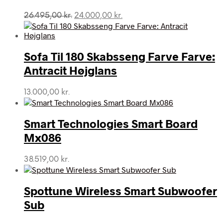
Den
Den
26.495,00
kr.
24.000,00
kr.
oprindelige
aktuelle
pris
pris
var:
er:
Sofa Til 180 Skabsseng Farve Farve:
26.495,00 kr..
24.000,00 kr..
Antracit Højglans
13.000,00
kr.
Smart Technologies Smart Board
Mx086
38.519,00
kr.
Spottune Wireless Smart Subwoofer
Sub