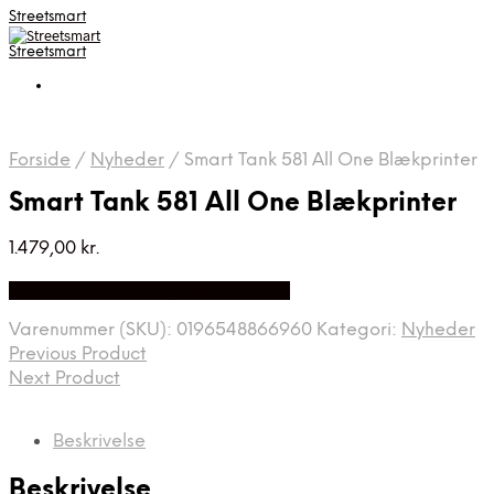
Streetsmart
Streetsmart
Forside
/
Nyheder
/
Smart Tank 581 All One Blækprinter
Smart Tank 581 All One Blækprinter
1.479,00
kr.
Bedste Pris Fundet på Price Index
Varenummer (SKU):
0196548866960
Kategori:
Nyheder
Previous Product
Next Product
Beskrivelse
Beskrivelse