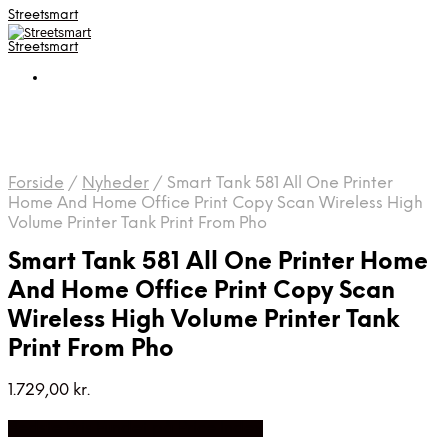
Streetsmart
Streetsmart
Forside
/
Nyheder
/
Smart Tank 581 All One Printer
Home And Home Office Print Copy Scan Wireless High
Volume Printer Tank Print From Pho
Smart Tank 581 All One Printer Home
And Home Office Print Copy Scan
Wireless High Volume Printer Tank
Print From Pho
1.729,00
kr.
Bedste Pris Fundet på Price Index