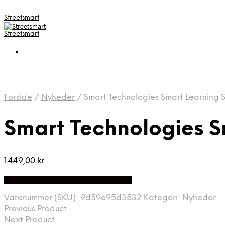
Streetsmart
Streetsmart
Forside
/
Nyheder
/
Smart Technologies Smart Learning S
Smart Technologies S
1.449,00
kr.
Bedste Pris Fundet på Price Index
Varenummer (SKU):
9d59e95d3532
Kategori:
Nyheder
Previous Product
Next Product