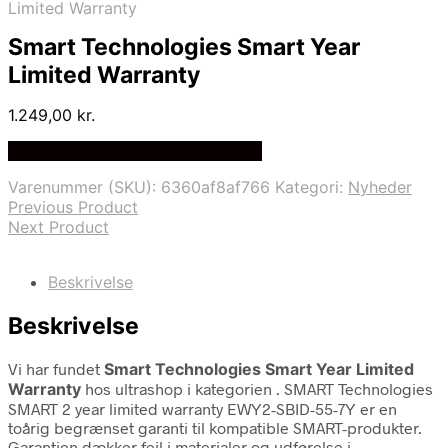
Limited Warranty
Smart Technologies Smart Year
Limited Warranty
1.249,00
kr.
Bedste Pris Fundet på Price Index
Varenummer (SKU):
6360af8af766
Kategori:
Nyheder
Previous Product
Next Product
Beskrivelse
Beskrivelse
Vi har fundet
Smart Technologies Smart Year Limited
Warranty
hos ultrashop i kategorien
. SMART Technologies
SMART 2 year limited warranty EWY2-SBID-55-7Y er en
toårig begrænset garanti til kompatible SMART-produkter.
Garantien dækker fejl i materialer og udførelse i