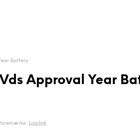
ear Battery
Vds Approval Year Bat
Varemærke:
Logilink