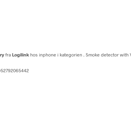
ry
fra
Logilink
hos inphone i kategorien
. Smoke detector with 
 4052792065442