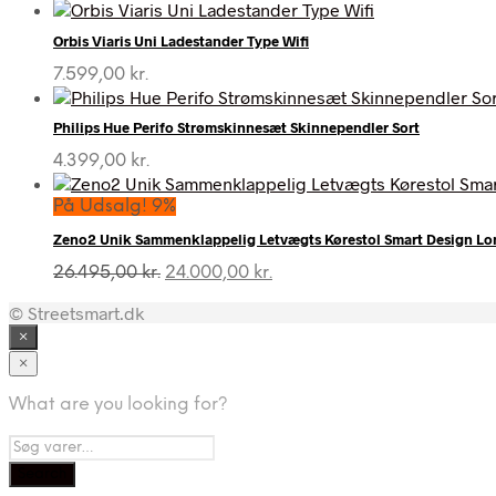
Orbis Viaris Uni Ladestander Type Wifi
7.599,00
kr.
Philips Hue Perifo Strømskinnesæt Skinnependler Sort
4.399,00
kr.
På Udsalg! 9%
Zeno2 Unik Sammenklappelig Letvægts Kørestol Smart Design L
Den
Den
26.495,00
kr.
24.000,00
kr.
oprindelige
aktuelle
© Streetsmart.dk
pris
pris
var:
er:
×
26.495,00 kr..
24.000,00 kr..
×
What are you looking for?