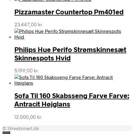
Pizzamaster Countertop Pm401ed
23.447,00
kr.
Philips Hue Perifo Strømskinnesæt
Skinnespots Hvid
5.199,00
kr.
Sofa Til 160 Skabsseng Farve Farve:
Antracit Højglans
12.000,00
kr.
© Streetsmart.dk