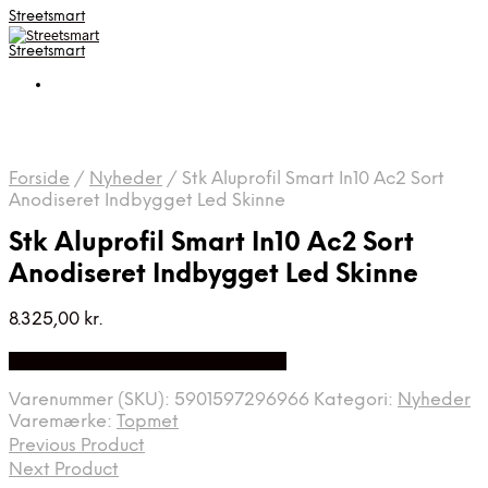
Streetsmart
Streetsmart
Forside
/
Nyheder
/
Stk Aluprofil Smart In10 Ac2 Sort
Anodiseret Indbygget Led Skinne
Stk Aluprofil Smart In10 Ac2 Sort
Anodiseret Indbygget Led Skinne
8.325,00
kr.
Bedste Pris Fundet på Price Index
Varenummer (SKU):
5901597296966
Kategori:
Nyheder
Varemærke:
Topmet
Previous Product
Next Product