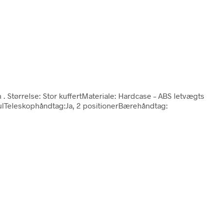
n
. Størrelse: Stor kuffertMateriale: Hardcase – ABS letvægts
ulTeleskophåndtag:Ja, 2 positionerBærehåndtag: