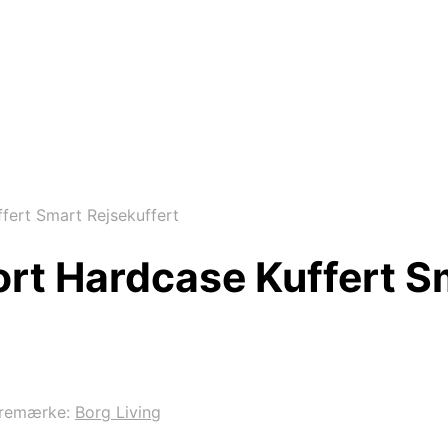
ffert Smart Rejsekuffert
Sort Hardcase Kuffert S
remærke:
Borg Living