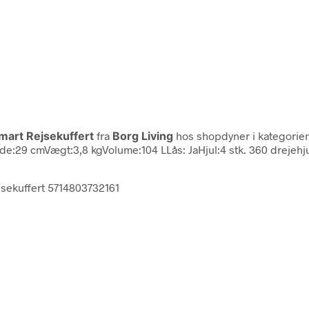
Smart Rejsekuffert
fra
Borg Living
hos shopdyner i kategorie
e:29 cmVægt:3,8 kgVolume:104 LLås: JaHjul:4 stk. 360 drejehj
ejsekuffert 5714803732161