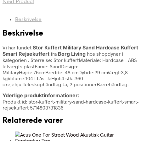
Next Product
Beskrivelse
Beskrivelse
Vi har fundet
Stor Kuffert Military Sand Hardcase Kuffert
Smart Rejsekuffert
fra
Borg Living
hos shopdyner i
kategorien
. Størrelse: Stor kuffertMateriale: Hardcase – ABS
letvægts plastFarve: SandDesign:
MilitaryHøjde:75cmBredde: 48 cmDybde:29 cmVægt:3,8
kgVolume:104 LLås: JaHjul:4 stk. 360
drejehjulTeleskophåndtag:Ja, 2 positionerBærehåndtag:
Yderlige produktinformationer:
Produkt id: stor-kuffert-military-sand-hardcase-kuffert-smart-
rejsekuffert 5714803731836
Relaterede varer