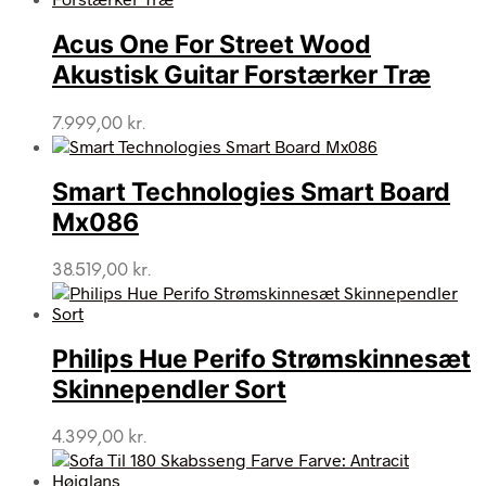
Acus One For Street Wood
Akustisk Guitar Forstærker Træ
7.999,00
kr.
Smart Technologies Smart Board
Mx086
38.519,00
kr.
Philips Hue Perifo Strømskinnesæt
Skinnependler Sort
4.399,00
kr.