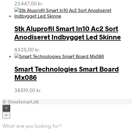
23.447,00
kr.
Stk Aluprofil Smart In10 Ac2 Sort
Anodiseret Indbygget Led Skinne
8.325,00
kr.
Smart Technologies Smart Board
Mx086
38.519,00
kr.
© Streetsmart.dk
×
×
What are you looking for?