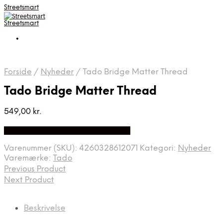
Streetsmart
Streetsmart
Forside
/
Nyheder
/
Tado Bridge Matter Thread
Tado Bridge Matter Thread
549,00
kr.
Bedste Pris Fundet på Price Index
Varenummer (SKU):
4260328612071
Kategori:
Nyheder
Varemærke:
Tado
Previous Product
Next Product
Beskrivelse