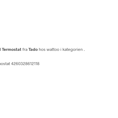
d Termostat
fra
Tado
hos wattoo i kategorien
.
rmostat 4260328612118