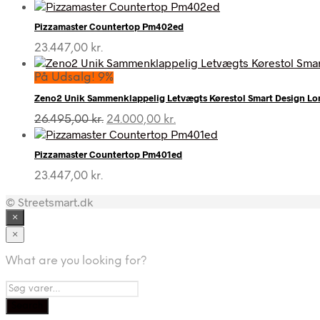
Pizzamaster Countertop Pm402ed
23.447,00
kr.
På Udsalg! 9%
Zeno2 Unik Sammenklappelig Letvægts Kørestol Smart Design L
Den
Den
26.495,00
kr.
24.000,00
kr.
oprindelige
aktuelle
pris
pris
Pizzamaster Countertop Pm401ed
var:
er:
26.495,00 kr..
24.000,00 kr..
23.447,00
kr.
© Streetsmart.dk
×
×
What are you looking for?