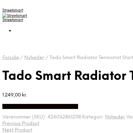
Streetsmart
Streetsmart
Forside
/
Nyheder
/
Tado Smart Radiator Termostat Start
Tado Smart Radiator 
1.249,00
kr.
Bedste Pris Fundet på Price Index
Varenummer (SKU):
4260328612118
Kategori:
Nyheder
Va
Previous Product
Next Product