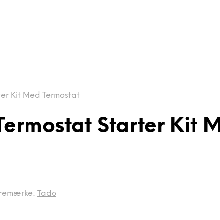
er Kit Med Termostat
Termostat Starter Kit 
remærke:
Tado