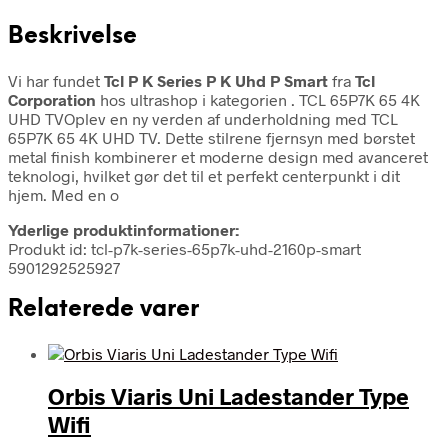
Beskrivelse
Vi har fundet
Tcl P K Series P K Uhd P Smart
fra
Tcl
Corporation
hos ultrashop i kategorien
. TCL 65P7K 65 4K
UHD TVOplev en ny verden af underholdning med TCL
65P7K 65 4K UHD TV. Dette stilrene fjernsyn med børstet
metal finish kombinerer et moderne design med avanceret
teknologi, hvilket gør det til et perfekt centerpunkt i dit
hjem. Med en o
Yderlige produktinformationer:
Produkt id: tcl-p7k-series-65p7k-uhd-2160p-smart
5901292525927
Relaterede varer
Orbis Viaris Uni Ladestander Type
Wifi