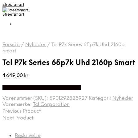
Streetsmart
Streetsmart
Forside
/
Nyheder
/
Tcl P7k Series 65p7k Uhd 2160p
Smart
Tcl P7k Series 65p7k Uhd 2160p Smart
4.649,00
kr.
Bedste Pris Fundet på Price Index
Varenummer (SKU):
5901292525927
Kategori:
Nyheder
Varemærke:
Tcl Corporation
Previous Product
Next Product
Beskrivelse