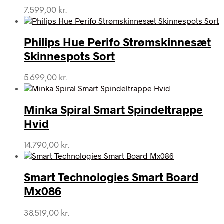
7.599,00
kr.
Philips Hue Perifo Strømskinnesæt
Skinnespots Sort
5.699,00
kr.
Minka Spiral Smart Spindeltrappe
Hvid
14.790,00
kr.
Smart Technologies Smart Board
Mx086
38.519,00
kr.